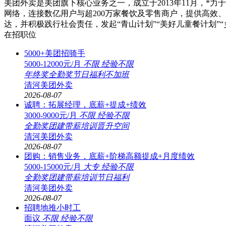
美团外卖是美团旗下核心业务之一，成立于2013年11月，*
网络，连接数亿用户与超200万家餐饮及零售商户，提供高效
达，并积极践行社会责任，发起“青山计划”“美好儿童餐计划”
在招职位
5000+美团招骑手
5000-12000元/月
不限
经验不限
年终奖
全勤奖
节日福利
不加班
清河美团外卖
2026-08-07
诚聘：拓展经理，底薪+提成+绩效
3000-9000元/月
不限
经验不限
全勤奖
团建
带薪培训
晋升空间
清河美团外卖
2026-08-07
团购：销售业务，底薪+阶梯高额提成+月度绩效
5000-15000元/月
大专
经验不限
全勤奖
团建
带薪培训
节日福利
清河美团外卖
2026-08-07
招聘地推小时工
面议
不限
经验不限